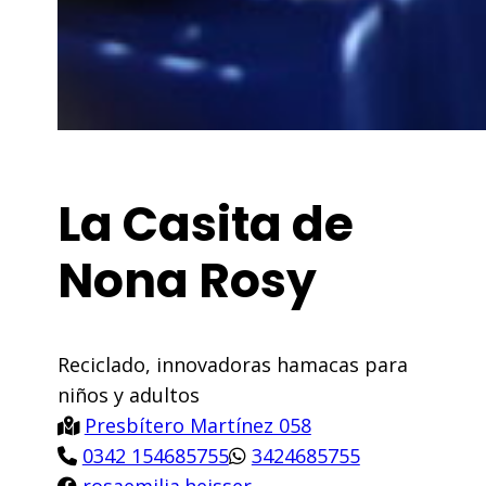
La Casita de
Nona Rosy
Reciclado, innovadoras hamacas para
niños y adultos
Presbítero Martínez 058
0342 154685755
3424685755
rosaemilia.heisser