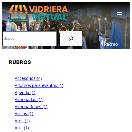
Buscar
RUBROS
Accesorios (4)
Adornos para eventos (1)
Agenda (1)
Almohadas (1)
Almohadones (1)
Anillos (1)
Aros (1)
Arte (1)