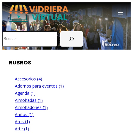
Buscar
RUBROS
Accesorios (4)
Adornos para eventos (1)
Agenda (1)
Almohadas (1)
Almohadones (1)
Anillos (1)
Aros (1)
Arte (1)