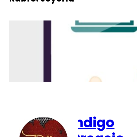
Creacio
nes
Jazmin
Indigo