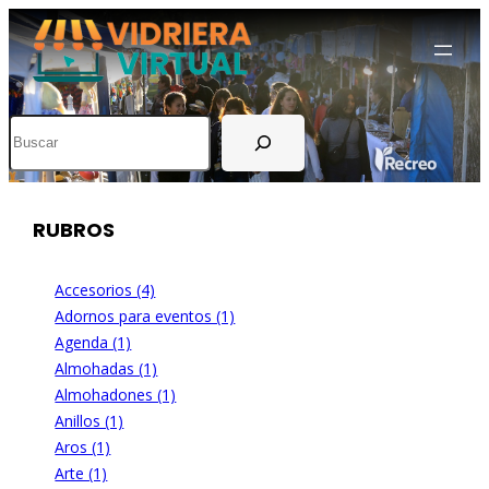
Buscar
RUBROS
Accesorios (4)
Adornos para eventos (1)
Agenda (1)
Almohadas (1)
Almohadones (1)
Anillos (1)
Aros (1)
Arte (1)