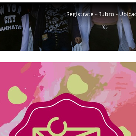
Regístrate
Rubro
Ubica
Mi dulce A y S
Pastelería y panaderia