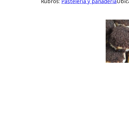
Rubros:
Pastelería y panadería
Ubic