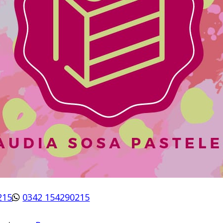
215
0342 154290215