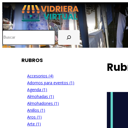
Buscar
RUBROS
Rub
Accesorios (4)
Adornos para eventos (1)
Agenda (1)
Almohadas (1)
Almohadones (1)
Anillos (1)
Aros (1)
Arte (1)