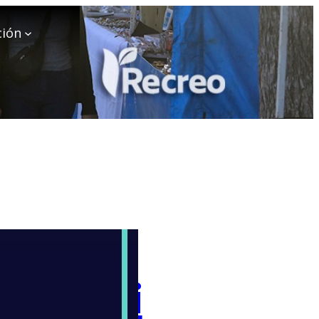
ción
de Yami