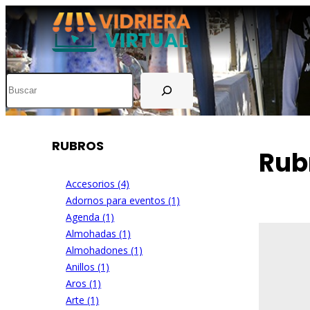
Buscar
RUBROS
Rub
Accesorios (4)
Adornos para eventos (1)
Agenda (1)
Almohadas (1)
Almohadones (1)
Anillos (1)
Aros (1)
Arte (1)