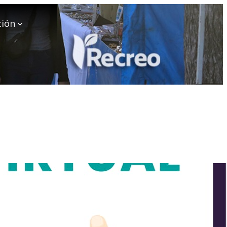
ción
traro Diseños