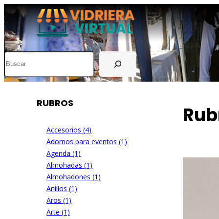
Buscar
RUBROS
Rub
Accesorios (4)
Adornos para eventos (1)
Agenda (1)
Almohadas (1)
Almohadones (1)
Anillos (1)
Aros (1)
Arte (1)