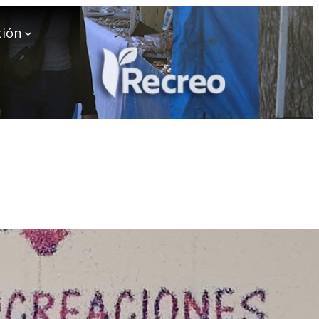
ción
iones