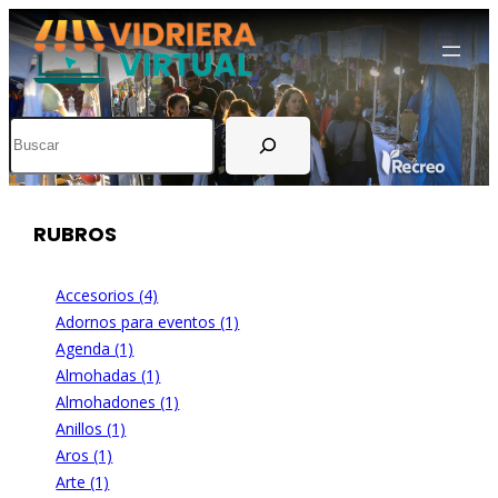
Buscar
RUBROS
Accesorios (4)
Adornos para eventos (1)
Agenda (1)
Almohadas (1)
Almohadones (1)
Anillos (1)
Aros (1)
Arte (1)