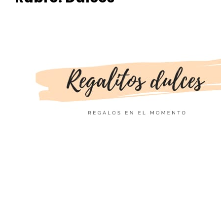
Regalito
s Dulces