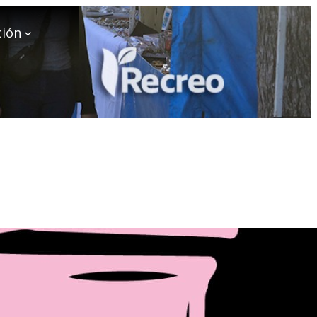
ción
SSEN