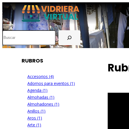
Buscar
RUBROS
Rub
Accesorios (4)
Adornos para eventos (1)
Agenda (1)
Almohadas (1)
Almohadones (1)
Anillos (1)
Aros (1)
Arte (1)