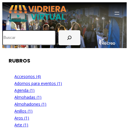
Buscar
RUBROS
Accesorios (4)
Adornos para eventos (1)
Agenda (1)
Almohadas (1)
Almohadones (1)
Anillos (1)
Aros (1)
Arte (1)