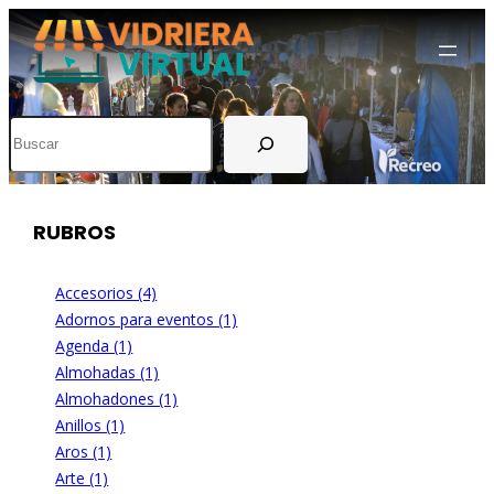
Buscar
RUBROS
Accesorios (4)
Adornos para eventos (1)
Agenda (1)
Almohadas (1)
Almohadones (1)
Anillos (1)
Aros (1)
Arte (1)