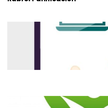
Pochocl
os
PachiLu
c
Fiamm