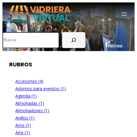
Buscar
RUBROS
Accesorios (4)
Adornos para eventos (1)
Agenda (1)
Almohadas (1)
Almohadones (1)
Anillos (1)
Aros (1)
Arte (1)