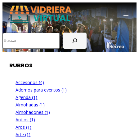
Buscar
RUBROS
Accesorios (4)
Adornos para eventos (1)
Agenda (1)
Almohadas (1)
Almohadones (1)
Anillos (1)
Aros (1)
Arte (1)