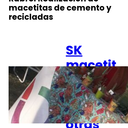
macetitas de cemento y
recicladas
SK
macetit
as de
cement
o y
otras