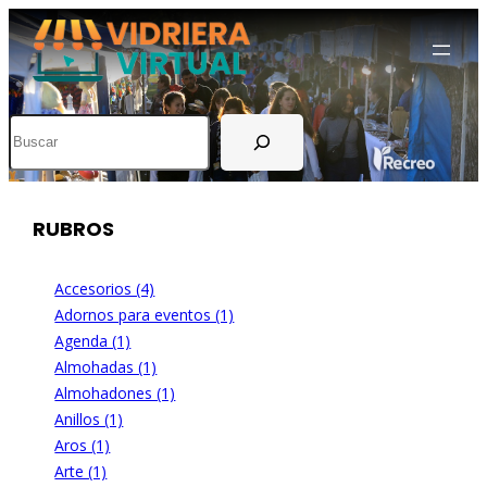
Buscar
RUBROS
Accesorios (4)
Adornos para eventos (1)
Agenda (1)
Almohadas (1)
Almohadones (1)
Anillos (1)
Aros (1)
Arte (1)