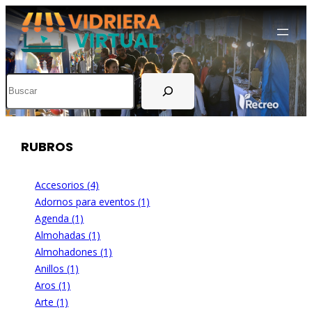
Buscar
RUBROS
Accesorios (4)
Adornos para eventos (1)
Agenda (1)
Almohadas (1)
Almohadones (1)
Anillos (1)
Aros (1)
Arte (1)