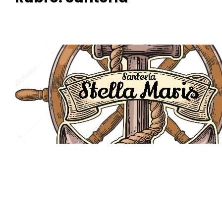
Santeri
a
“Stella
Maris”