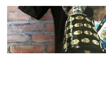
Siempr
e
Remera
s