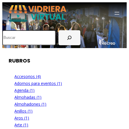
Buscar
RUBROS
Accesorios (4)
Adornos para eventos (1)
Agenda (1)
Almohadas (1)
Almohadones (1)
Anillos (1)
Aros (1)
Arte (1)