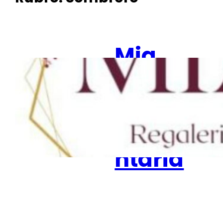
Mia
regaleri
a-
indume
ntaria