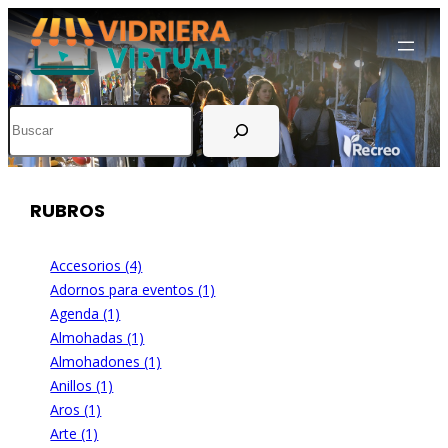
Buscar
RUBROS
Accesorios (4)
Adornos para eventos (1)
Agenda (1)
Almohadas (1)
Almohadones (1)
Anillos (1)
Aros (1)
Arte (1)