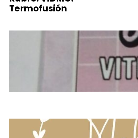
Termofusión
MO.
Vitrofus
ion
Meli