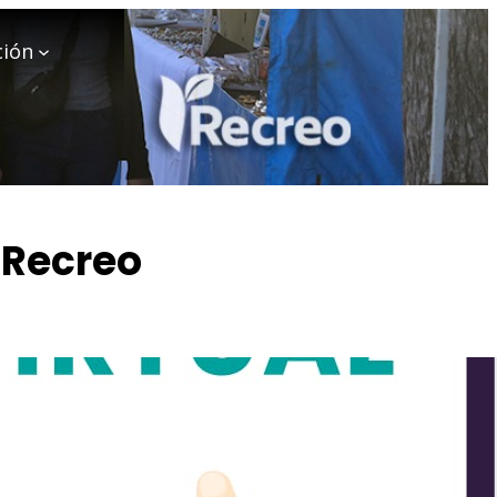
ción
 Recreo
anías