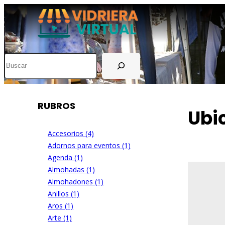
Buscar
RUBROS
Ubi
Accesorios (4)
Adornos para eventos (1)
Agenda (1)
Almohadas (1)
Almohadones (1)
Anillos (1)
Aros (1)
Arte (1)