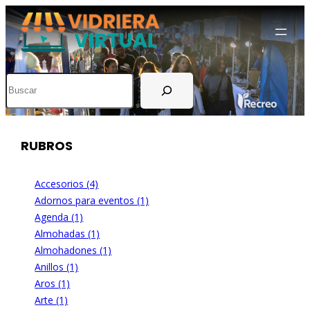
Buscar
RUBROS
Accesorios (4)
Adornos para eventos (1)
Agenda (1)
Almohadas (1)
Almohadones (1)
Anillos (1)
Aros (1)
Arte (1)