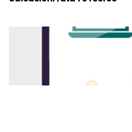
MIMOS
A
MANICU
RA