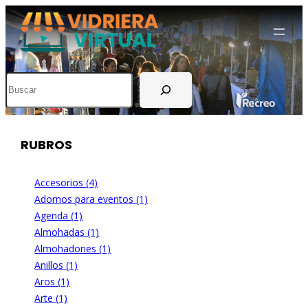
Buscar
RUBROS
Accesorios (4)
Adornos para eventos (1)
Agenda (1)
Almohadas (1)
Almohadones (1)
Anillos (1)
Aros (1)
Arte (1)