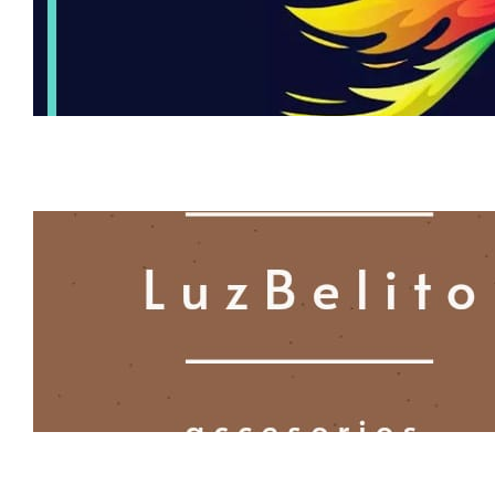
ías de
Yami
LuzBelit
o LZ