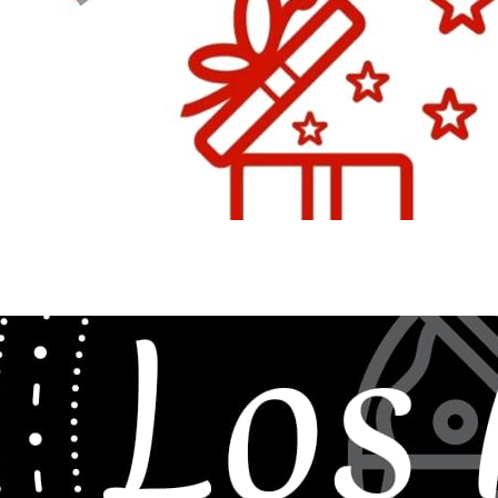
Box’s MG . 
Personaliza
Carribar Los