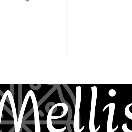
Regalos
dos
 Mellis