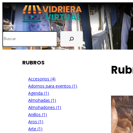
Buscar
RUBROS
Rub
Accesorios (4)
Adornos para eventos (1)
Agenda (1)
Almohadas (1)
Almohadones (1)
Anillos (1)
Aros (1)
Arte (1)