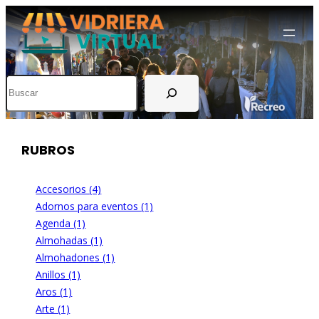
Buscar
RUBROS
Accesorios (4)
Adornos para eventos (1)
Agenda (1)
Almohadas (1)
Almohadones (1)
Anillos (1)
Aros (1)
Arte (1)