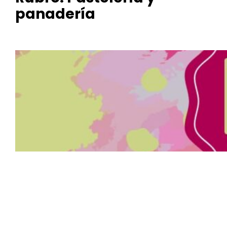
panadería
Mi
dulce A
y S