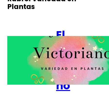
Plantas
El
Jardín
de
Victoria
no