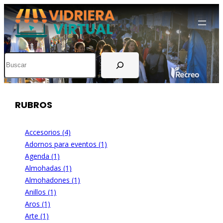
Buscar
RUBROS
Accesorios (4)
Adornos para eventos (1)
Agenda (1)
Almohadas (1)
Almohadones (1)
Anillos (1)
Aros (1)
Arte (1)